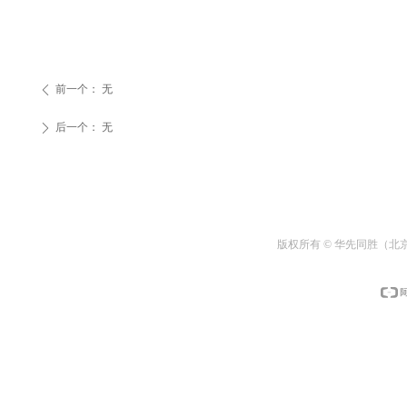
前一个：
无
ꄴ
后一个：
无
ꄲ
版权所有 © 华先同胜（北京）数字